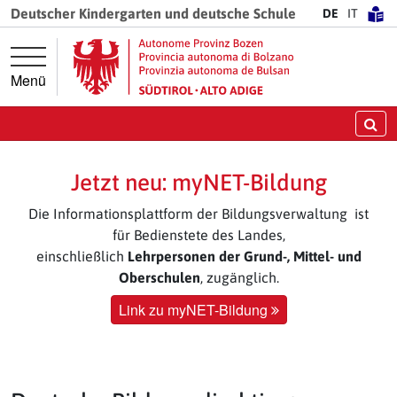
Springe direkt zur Hauptnavigation
Springe direkt zum Inhalt
Deutscher Kindergarten und deutsche Schule
DE
IT
Menü
Su
Jetzt neu: myNET-Bildung
Die Informationsplattform der Bildungsverwaltung ist
für Bedienstete des Landes,
einschließlich
Lehrpersonen der Grund-, Mittel- und
Oberschulen
, zugänglich.
Link zu myNET-Bildung