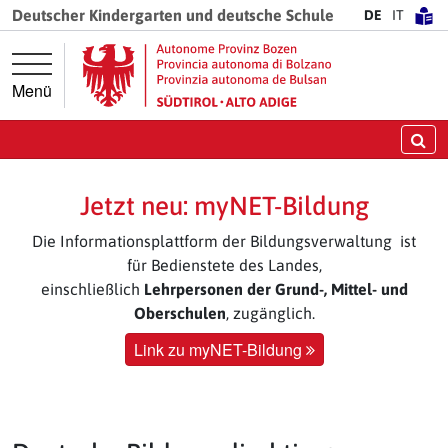
Springe direkt zur Hauptnavigation
Springe direkt zum Inhalt
Deutscher Kindergarten und deutsche Schule
DE
IT
Menü
Su
Jetzt neu: myNET-Bildung
Die Informationsplattform der Bildungsverwaltung ist
für Bedienstete des Landes,
einschließlich
Lehrpersonen der Grund-, Mittel- und
Oberschulen
, zugänglich.
Link zu myNET-Bildung