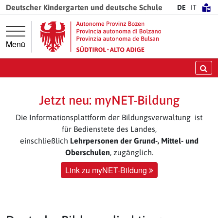
Springe direkt zur Hauptnavigation
Springe direkt zum Inhalt
Deutscher Kindergarten und deutsche Schule
DE
IT
Menü
Su
Jetzt neu: myNET-Bildung
Die Informationsplattform der Bildungsverwaltung ist
für Bedienstete des Landes,
einschließlich
Lehrpersonen der Grund-, Mittel- und
Oberschulen
, zugänglich.
Link zu myNET-Bildung