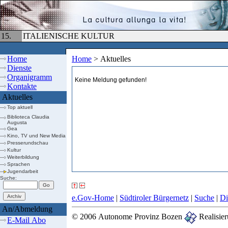
15.
ITALIENISCHE KULTUR
Home
Home
>
Aktuelles
Dienste
Organigramm
Keine Meldung gefunden!
Kontakte
Aktuelles
Top aktuell
Biblioteca Claudia
Augusta
Gea
Kino, TV und New Media
Presserundschau
Kultur
Weiterbildung
Sprachen
Jugendarbeit
Suche:
e.Gov-Home
|
Südtiroler Bürgernetz
|
Suche
|
Di
An/Abmeldung
© 2006 Autonome Provinz Bozen
Realisier
E-Mail Abo