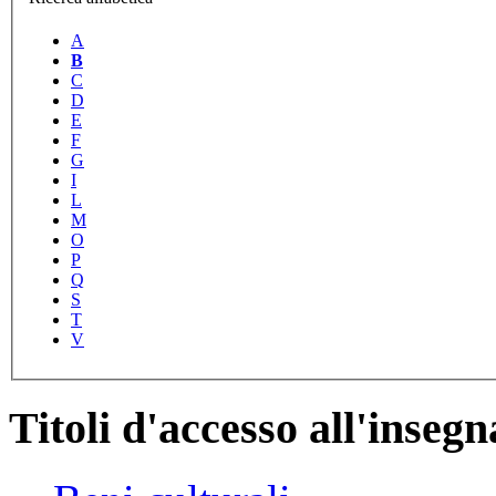
A
B
C
D
E
F
G
I
L
M
O
P
Q
S
T
V
Titoli d'accesso all'inse