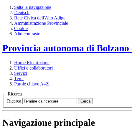
Salta la navigazione
Deutsch
Rete Civica dell'Alto Adige
Amministrazione Provinciale
Cookie
Alto contrasto
Provincia autonoma di Bolzano – 
Home
Ripartizione
Uffici e collaboratori
Servizi
Temi
Parole chiave A–Z
Ricerca
Ricerca
Cerca
Navigazione principale