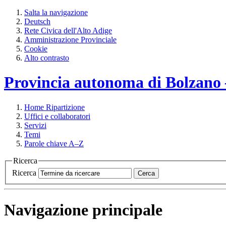
Salta la navigazione
Deutsch
Rete Civica dell'Alto Adige
Amministrazione Provinciale
Cookie
Alto contrasto
Provincia autonoma di Bolzano – 
Home
Ripartizione
Uffici e collaboratori
Servizi
Temi
Parole chiave A–Z
Ricerca
Ricerca
Cerca
Navigazione principale