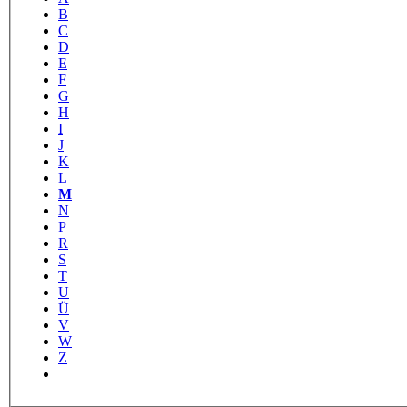
B
C
D
E
F
G
H
I
J
K
L
M
N
P
R
S
T
U
Ü
V
W
Z