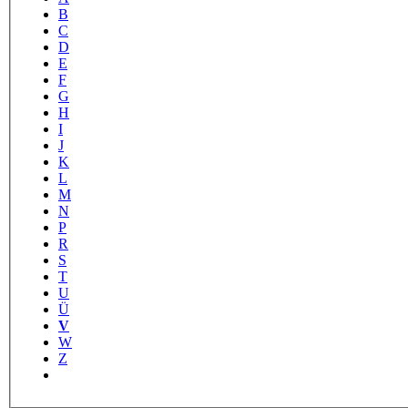
B
C
D
E
F
G
H
I
J
K
L
M
N
P
R
S
T
U
Ü
V
W
Z