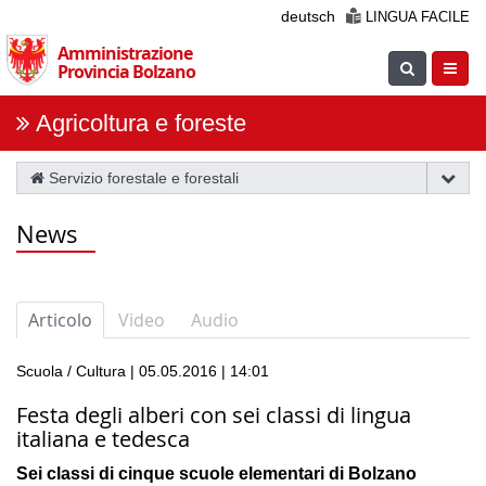
Salta
deutsch
LINGUA FACILE
la
Amministrazione
navigazione
Suche
Navig
Provincia Bolzano
einblenden
öfnne
Agricoltura e foreste
Servizio forestale e forestali
News
Articolo
Video
Audio
Scuola / Cultura | 05.05.2016 | 14:01
Festa degli alberi con sei classi di lingua
italiana e tedesca
Sei classi di cinque scuole elementari di Bolzano