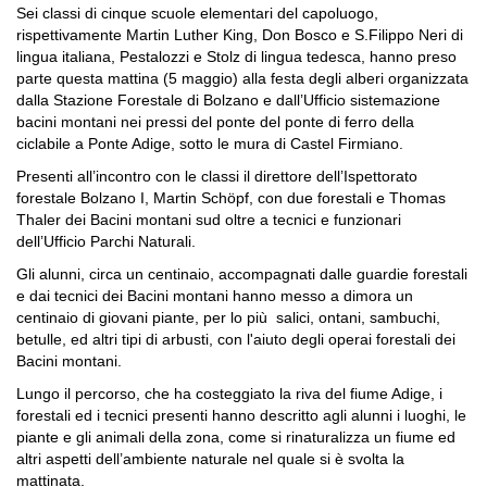
Sei classi di cinque scuole elementari del capoluogo,
rispettivamente Martin Luther King, Don Bosco e S.Filippo Neri di
lingua italiana, Pestalozzi e Stolz di lingua tedesca, hanno preso
parte questa mattina (5 maggio) alla festa degli alberi organizzata
dalla Stazione Forestale di Bolzano e dall’Ufficio sistemazione
bacini montani nei pressi del ponte del ponte di ferro della
ciclabile a Ponte Adige, sotto le mura di Castel Firmiano.
Presenti all’incontro con le classi il direttore dell’Ispettorato
forestale Bolzano I, Martin Schöpf, con due forestali e Thomas
Thaler dei Bacini montani sud oltre a tecnici e funzionari
dell’Ufficio Parchi Naturali.
Gli alunni, circa un centinaio, accompagnati dalle guardie forestali
e dai tecnici dei Bacini montani hanno messo a dimora un
centinaio di giovani piante, per lo più salici, ontani, sambuchi,
betulle, ed altri tipi di arbusti, con l'aiuto degli operai forestali dei
Bacini montani.
Lungo il percorso, che ha costeggiato la riva del fiume Adige, i
forestali ed i tecnici presenti hanno descritto agli alunni i luoghi, le
piante e gli animali della zona, come si rinaturalizza un fiume ed
altri aspetti dell’ambiente naturale nel quale si è svolta la
mattinata.