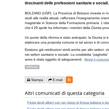
tirocinanti delle professioni sanitarie e sociali.
BOLZANO (USP). La Provincia di Bolzano investe in mo
studi alle realtà attuali, rafforzare l'insegnamento orien
magistrale in Scienze della Formazione primaria. L'obiet
che il 29 aprile ha informato i membri della Giunta provi
Un punto della riforma è stato anticipato: la Giunta si è 
elaborare una proposta comune in tal senso e di conco
Esistono già retribuzioni simili anche per altri settori: ciò
nei settori sanitario e sociale. La cosiddetta “paghetta
anno è stata oggetto di adeguamenti. (
leggi il comuni
ASP/ck/tl
RSS-Feeds
Stampa
E-mail
Altri comunicati di questa categoria
Festa degli alberi con sei classi di lingua italiana e t
Festa degli alberi con sei classi di lingua italiana e t