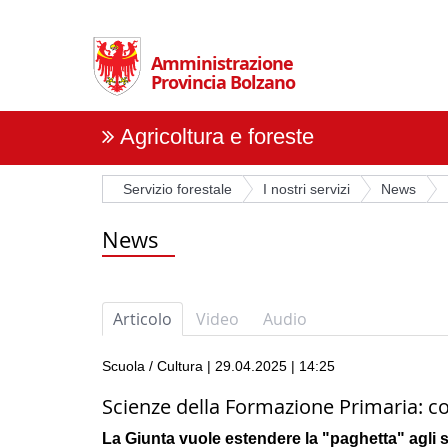
Salta
la
navigazione
Amministrazione
Provincia Bolzano
Agricoltura e foreste
Servizio forestale
I nostri servizi
News
News
Articolo
Video
Audio
Scuola / Cultura | 29.04.2025 | 14:25
Scienze della Formazione Primaria: con
La Giunta vuole estendere la "paghetta" agli s