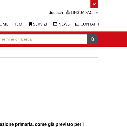
deutsch
LINGUA FACILE
OME
TEMI
SERVIZI
NEWS
CONTATTI
icerca
ermine
Cerca
cerca
azione primaria, come già previsto per i