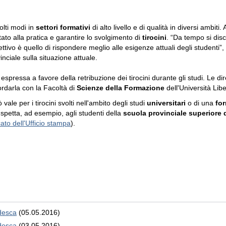
lti modi in
settori formativi
di alto livello e di qualità in diversi ambit
tato alla pratica e garantire lo svolgimento di
tirocini
. “Da tempo si dis
tivo è quello di rispondere meglio alle esigenze attuali degli studenti”
nciale sulla situazione attuale.
espressa a favore della retribuzione dei tirocini durante gli studi. Le dir
rdarla con la Facoltà di
Scienze della Formazione
dell'Università Lib
 vale per i tirocini svolti nell'ambito degli studi
universitari
o di una
fo
” spetta, ad esempio, agli studenti della
scuola provinciale superiore 
cato dell'Ufficio stampa
).
edesca
(05.05.2016)
edesca
(03.05.2016)