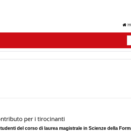
H
R
T
di
ri
tributo per i tirocinanti
tudenti del corso di laurea magistrale in Scienze della Form