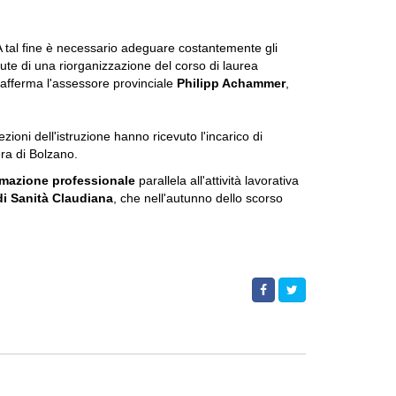
i. A tal fine è necessario adeguare costantemente gli
cute di una riorganizzazione del corso di laurea
, afferma l'assessore provinciale
Philipp Achammer
,
ezioni dell'istruzione hanno ricevuto l'incarico di
era di Bolzano.
rmazione professionale
parallela all'attività lavorativa
di Sanità Claudiana
, che nell'autunno dello scorso