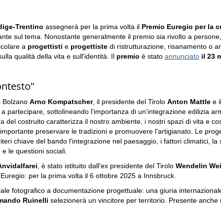
Adige-Trentino
assegnerà per la prima volta il
Premio Euregio per la c
te sul tema. Nonostante generalmente il premio sia rivolto a persone, gru
ticolare a
progettisti
e
progettiste
di ristrutturazione, risanamento o am
lla qualità della vita e sull'identità. Il
premio
è stato
annunciato
il 23 
contesto"
di Bolzano
Arno Kompatscher
, il presidente del Tirolo
Anton Mattle
e i
ti a partecipare, sottolineando l'importanza di un’integrazione edilizia ar
a del costruito caratterizza il nostro ambiente, i nostri spazi di vita e cos
importante preservare le tradizioni e promuovere l'artigianato. Le progett
teri chiave del bando l'integrazione nel paesaggio, i fattori climatici, la s
 e le questioni sociali.
Anvidalfarei
, è stato istituito dall'ex presidente del Tirolo
Wendelin We
Euregio: per la prima volta il 6 ottobre 2025 a Innsbruck.
le fotografico a documentazione progettuale: una giuria internazionale
mando Ruinelli
selezionerà un vincitore per territorio. Presente anche