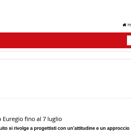
H
R
T
di
ri
 Euregio fino al 7 luglio
ito si rivolge a progettisti con un’attitudine e un approccio s