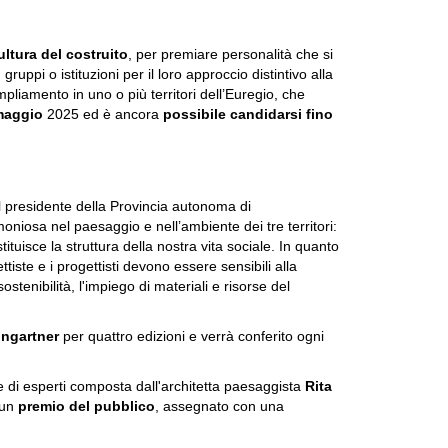
ultura del costruito
, per premiare personalità che si
ppi o istituzioni per il loro approccio distintivo alla
pliamento in uno o più territori dell’Euregio, che
maggio
2025 ed è ancora
possibile candidarsi fino
l presidente della Provincia autonoma di
moniosa nel paesaggio e nell’ambiente dei tre territori:
tituisce la struttura della nostra vita sociale. In quanto
iste e i progettisti devono essere sensibili alla
ostenibilità, l'impiego di materiali e risorse del
ingartner
per quattro edizioni e verrà conferito ogni
 di esperti composta dall'architetta paesaggista
Rita
 un
premio del pubblico
, assegnato con una