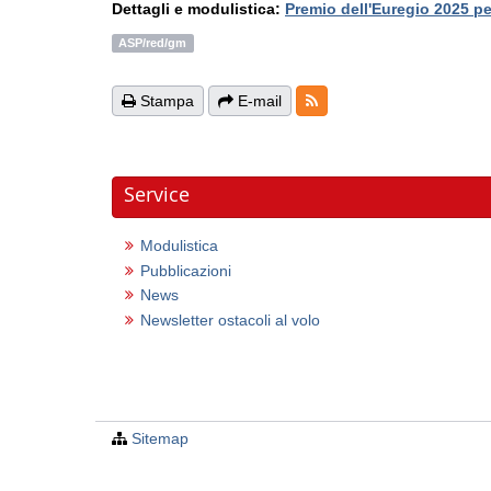
Dettagli e modulistica:
Premio dell'Euregio 2025 per
ASP/red/gm
RSS-Feeds
Stampa
E-mail
Service
Modulistica
Pubblicazioni
News
Newsletter ostacoli al volo
Sitemap