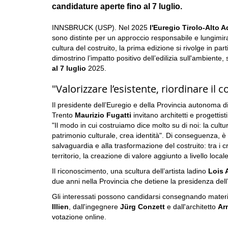
candidature aperte fino al 7 luglio.
INNSBRUCK (USP). Nel 2025
l'Euregio Tirolo-Alto 
sono distinte per un approccio responsabile e lungimiran
cultura del costruito, la prima edizione si rivolge in par
dimostrino l’impatto positivo dell’edilizia sull'ambiente, su
al 7 luglio
2025.
"Valorizzare l’esistente, riordinare il 
Il presidente dell’Euregio e della Provincia autonoma 
Trento
Maurizio Fugatti
invitano architetti e progettis
"Il modo in cui costruiamo dice molto su di noi: la cultur
patrimonio culturale, crea identità". Di conseguenza, è 
salvaguardia e alla trasformazione del costruito: tra i cri
territorio, la creazione di valore aggiunto a livello locale
Il riconoscimento, una scultura dell’artista ladino
Lois 
due anni nella Provincia che detiene la presidenza dell’
Gli interessati possono candidarsi consegnando materia
Illien
, dall'ingegnere
Jürg Conzett
e dall'architetto
Ar
votazione online.