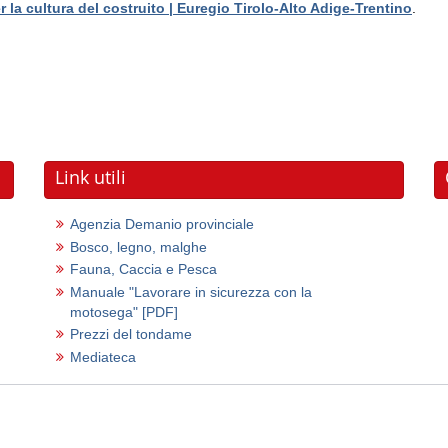
 la cultura del costruito | Euregio Tirolo-Alto Adige-Trentino
.
Link utili
Agenzia Demanio provinciale
Bosco, legno, malghe
Fauna, Caccia e Pesca
Manuale "Lavorare in sicurezza con la
motosega"
[PDF]
Prezzi del tondame
Mediateca