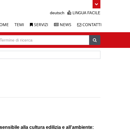
deutsch
LINGUA FACILE
OME
TEMI
SERVIZI
NEWS
CONTATTI
icerca
ermine
Cerca
cerca
ensibile alla cultura edilizia e all'ambiente: