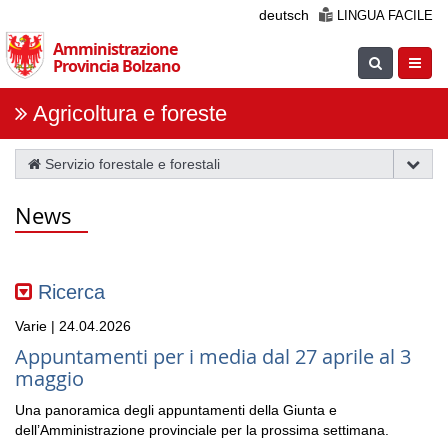
Salta
deutsch
LINGUA FACILE
la
Amministrazione
navigazione
Suche
Navig
Provincia Bolzano
einblenden
öfnne
Agricoltura e foreste
Servizio forestale e forestali
News
Ricerca
Varie | 24.04.2026
Appuntamenti per i media dal 27 aprile al 3
maggio
Una panoramica degli appuntamenti della Giunta e
dell’Amministrazione provinciale per la prossima settimana.